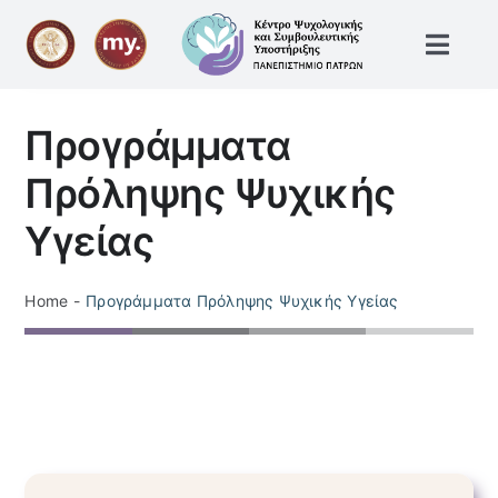
Skip
to
Toggl
content
Navig
Αρχική
Προγράμματα
Πρόληψης Ψυχικής
Οργάνωση
Υγείας
Υπηρεσίες
Home
Προγράμματα Πρόληψης Ψυχικής Υγείας
Ενημέρωση
Προσωπικό
Video – Podcasts