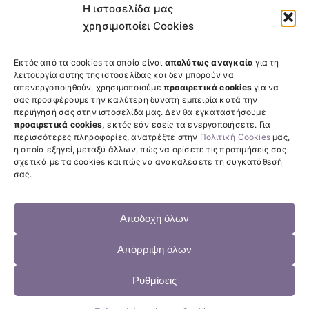
Βιβλιοθήκη και Κέντρο Πληροφόρησης
Η ιστοσελίδα μας
Πανεπιστημιακό Γυμναστήριο
χρησιμοποίει Cookies
Διεύθυνση Φοιτητικής Μέριμνας
Επιτροπή Ισότητας των Φύλων
Εκτός από τα cookies τα οποία είναι
απολύτως αναγκαία
για τη
λειτουργία αυτής της ιστοσελίδας και δεν μπορούν να
απενεργοποιηθούν, χρησιμοποιούμε
προαιρετικά cookies
για να
Χρήσιμοι Σύνδεσμοι
σας προσφέρουμε την καλύτερη δυνατή εμπειρία κατά την
περιήγησή σας στην ιστοσελίδα μας. Δεν θα εγκαταστήσουμε
My Upatras
προαιρετικά cookies,
εκτός εάν εσείς τα ενεργοποιήσετε. Για
Ψηφιακός χάρτης προσβασιμότητας
περισσότερες πληροφορίες, ανατρέξτε στην
Πολιτική Cookies
μας,
η οποία εξηγεί, μεταξύ άλλων, πώς να ορίσετε τις προτιμήσεις σας
σχετικά με τα cookies και πώς να ανακαλέσετε τη συγκατάθεσή
σας.
Αποδοχή όλων
Πολιτική για τη συλλογή και χρήση ευαίσθητων προσωπικών
δεδομένων
Απόρριψη όλων
Πολιτική Διαχείρισης Cookies
Πολιτική ιδιωτικότητας Πανεπιστημίου Πατρών
Ρυθμίσεις
Δήλωση Προσβασιμότητας