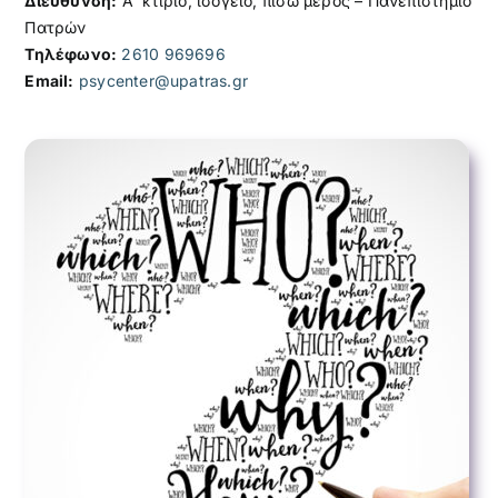
Διεύθυνση:
Α’ κτίριο, ισόγειο, πίσω μέρος – Πανεπιστήμιο
Πατρών
Τηλέφωνο:
2610 969696
Email:
psycenter@upatras.gr