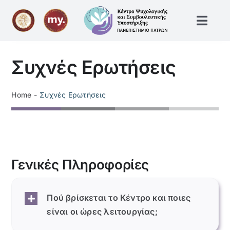
Skip
to
Toggl
content
Navig
Αρχική
Συχνές Ερωτήσεις
Οργάνωση
Home
Συχνές Ερωτήσεις
Υπηρεσίες
Ενημέρωση
Γενικές Πληροφορίες
Προσωπικό
Πού βρίσκεται το Κέντρο και ποιες
είναι οι ώρες λειτουργίας;
Video – Podcasts