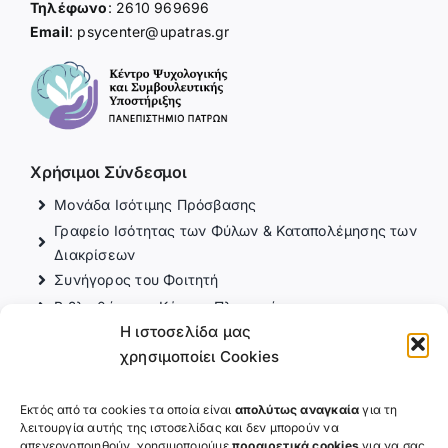
Τηλέφωνο
: 2610 969696
Email
: psycenter@upatras.gr
Χρήσιμοι Σύνδεσμοι
Μονάδα Ισότιμης Πρόσβασης
Γραφείο Ισότητας των Φύλων & Καταπολέμησης των
Διακρίσεων
Συνήγορος του Φοιτητή
Βιβλιοθήκη και Κέντρο Πληροφόρησης
Η ιστοσελίδα μας
Πανεπιστημιακό Γυμναστήριο
χρησιμοποίει Cookies
Διεύθυνση Φοιτητικής Μέριμνας
Επιτροπή Ισότητας των Φύλων
Εκτός από τα cookies τα οποία είναι
απολύτως αναγκαία
για τη
λειτουργία αυτής της ιστοσελίδας και δεν μπορούν να
Χρήσιμοι Σύνδεσμοι
απενεργοποιηθούν, χρησιμοποιούμε
προαιρετικά cookies
για να σας